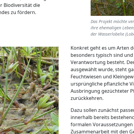
 Biodiversität die
ndes zu fördern.
Das Projekt möchte ver
ihre ehemaligen Leben
der Wasserlobelie (Lo
Konkret geht es um Arten d
besonders typisch sind und 
Verantwortung besteht. Der
ausgewählt wurde, steht ga
Feuchtwiesen und Kleingewä
ursprüngliche pflanzliche V
Ausbringung gezüchteter Pf
zurückkehren.
Dazu sollen zunächst pass
innerhalb bereits bestehend
formalen Voraussetzungen f
Zusammenarbeit mit den 