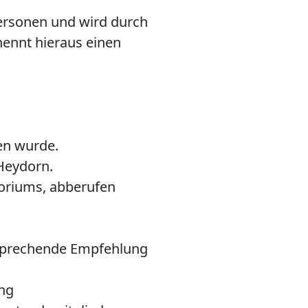
ersonen und wird durch
nennt hieraus einen
en wurde.
 Heydorn.
oriums, abberufen
tsprechende Empfehlung
ung